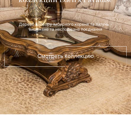
коллекции Eden's Paradise
Дерево кольору імбирного кореня та латунь -
вишукане та несподіване поєднання
Смотреть коллекцию