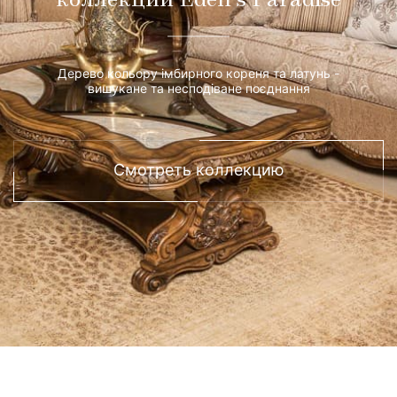
коллекции Eden's Paradise
Дерево кольору імбирного кореня та латунь -
вишукане та несподіване поєднання
Смотреть коллекцию