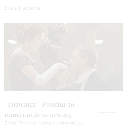
Site.all_actions
"Титаник". Розкіш та
вишуканість декору
Декор "Титаніка" - верх розкоші та вишуканості, втілення останніх тенденцій дизайну. На борту корабля подорожувала рекордна кількість мільйонерів і все найкраще, що було створене людством на початку XX століття, знайшло втілення у його оздобленні. Давайте разом торкнемося до витонченого духу найвідомішого у світі лайнера....