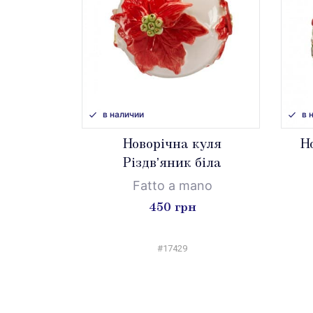
в наличии
в 
Новорічна куля
Н
Різдвʼяник біла
Fatto a mano
450 грн
#17429