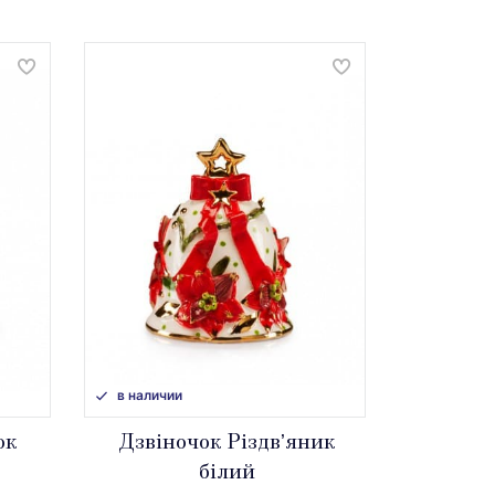
в наличии
ок
Дзвіночок Різдвʼяник
білий