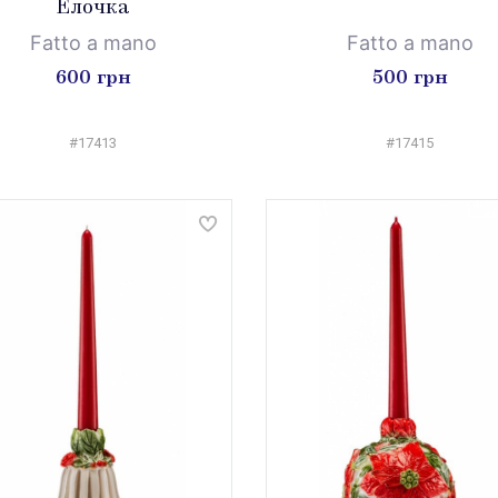
Елочка
Fatto a mano
Fatto a mano
600 грн
500 грн
#17413
#17415