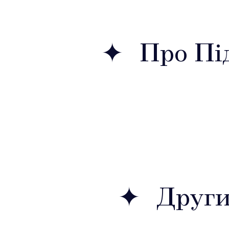
Про Під
Други