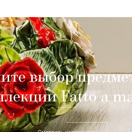
ите выбор предме
ллекции Fatto a m