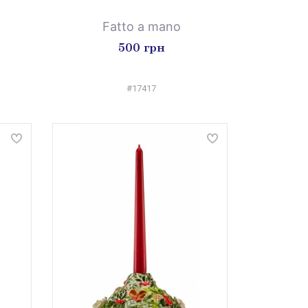
Fatto a mano
500 грн
#17417