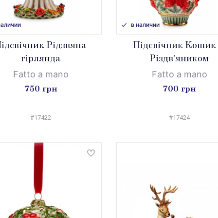
наличии
в наличии
ідсвічник Рідзвяна
Підсвічник Кошик 
гірлянда
Різдвʼяником
Fatto a mano
Fatto a mano
750 грн
700 грн
#17422
#17424