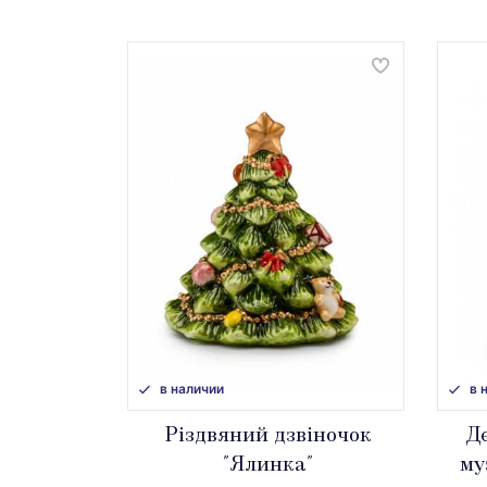
в наличии
в 
Різдвяний дзвіночок
Де
"Ялинка"
му