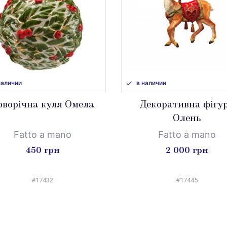
наличии
в наличии
оворічна куля Омела
Декоративна фігу
Олень
Fatto a mano
Fatto a mano
450 грн
2 000 грн
#17432
#17445