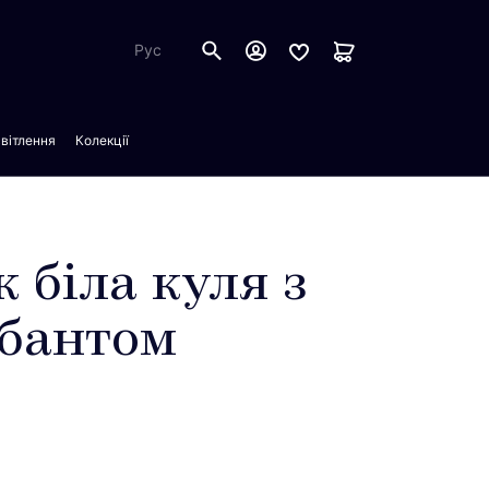
Рус
вітлення
Колекції
 біла куля з
бантом