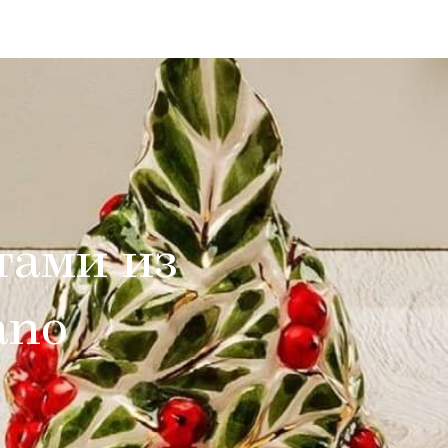
тами из
ano