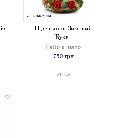
в наличии
із
Підсвічник Зимовий
Букет
Fatto a mano
750 грн
#17425