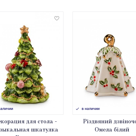
наличии
в наличии
корация для стола -
Різдвяний дзвіноч
зыкальная шкатулка
Омела білий