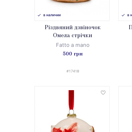
в наличии
в 
Різдвяний дзвіночок
П
Омела стрічки
Fatto a mano
500 грн
#17418