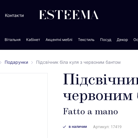
Контакти
Вітальня
Кабінет
Акцентні меблі
Текстиль
Посуд
Декор
Ос
Подарунки
Підсвічник біла куля з червоним бантом
Підсвічник
червоним 
Fatto a mano
в наличии
Артикул: 17419