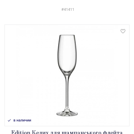
#41411
в наличии
Edition Келих для шампанського флейта,