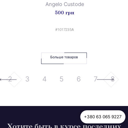
Angelo Custode
500 грн
#1017235A
Больше товаров
2
3
4
5
6
7
8
+380 63 065 9227
Хотите быть в курсе последних