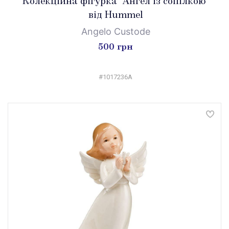
Колекційна фігурка "Ангел із сопілкою"
від Hummel
Angelo Custode
500 грн
#1017236A