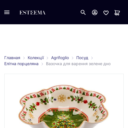
Главная
Колекції
Agrifoglio
Посуд
Елітна порцеляна
Вазочка для варення зелене дно