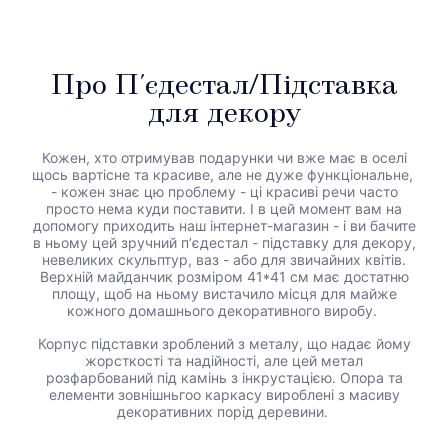
Про П'єдестал/Підставка
для декору
Кожен, хто отримував подарунки чи вже має в оселі
щось вартісне та красиве, але не дуже функціональне,
- кожен знає цю проблему - ці красиві речи часто
просто нема куди поставити. І в цей момент вам на
допомогу приходить наш інтернет-магазин - і ви бачите
в ньому цей зручний пʼєдестал - підставку для декору,
невеликих скульптур, ваз - або для звичайних квітів.
Верхній майданчик розміром 41*41 см має достатню
площу, щоб на ньому вистачило місця для майже
кожного домашнього декоративного виробу.
Корпус підставки зроблений з металу, що надає йому
жорсткості та надійності, але цей метал
розфарбований
під камінь з інкрустацією. Опора та
елементи зовнішньгоо каркасу вироблені з масиву
декоративних порід деревини.