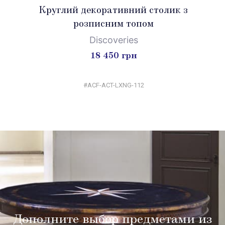
Круглий декоративний столик з
розписним топом
Discoveries
18 450 грн
#ACF-ACT-LXNG-112
Дополните выбор предметами из