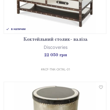
в наличии
Коктейльний столик- валіза
Discoveries
22 050 грн
#ACF-TNK-CKTAL-01