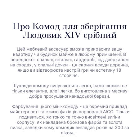
Про Комод для зберігання
Людовик XIV срібний
Цей меблевий аксесуар зможе прикрасити вашу
квартиру чи будинок майже в любому приміщенні. В
передпокої, спальні, вітальні, гардеробі, під дзеркалом
на сходах, у спальні дочки - ця скриня всюди доречна,
якщо ви відтворюєте настрій гри чи естетику 18
сторіччя.
Шухляди комоду висуваються легко, сама скриня не
тільки елегантна, але і легка, бо виготовлена з масиву
добре просушеної канадської берези.
Фарбування цього міні-комоду - це окремий приклад
майстерності та стилю фахівців корпорації AICO. Тільки
подивиться, як тонко та точно висвітлені вигіни
корпусу, як накладена бронзова фарба та золота
пилка, завядки чому комодик виглядає років на 300 за
віком...