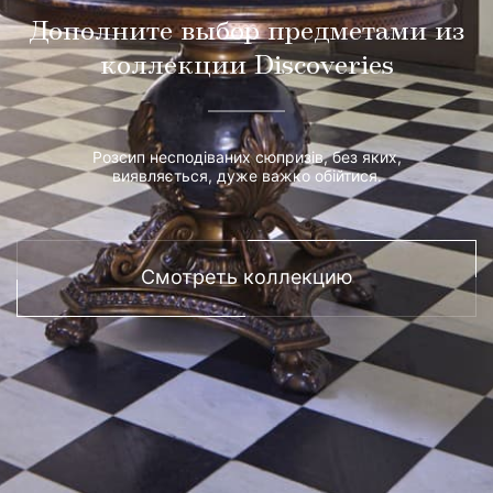
Дополните выбор предметами из
коллекции Discoveries
Розсип несподіваних сюпризів, без яких,
виявляється, дуже важко обійтися.
Смотреть коллекцию