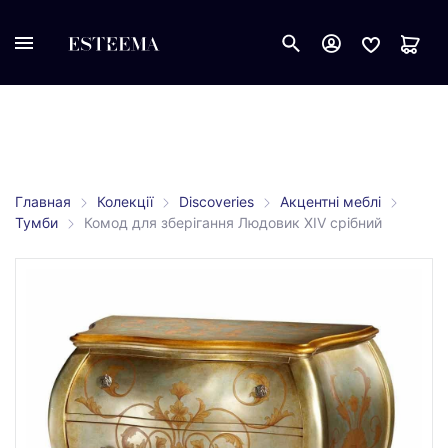
Главная
Колекції
Discoveries
Акцентні меблі
Тумби
Комод для зберігання Людовик XIV срібний