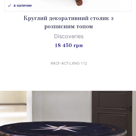
в наличии
Круглий декоративний столик з
розписним топом
Discoveries
18 450 грн
#ACF-ACT-LXNG-112