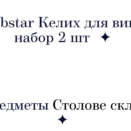
star Келих для вин
набор 2 шт
редметы
Столове ск