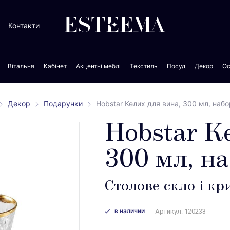
Контакти
Вітальня
Кабінет
Акцентні меблі
Текстиль
Посуд
Декор
Ос
Декор
Подарунки
Hobstar Келих для вина, 300 мл, набо
Hobstar К
300 мл, н
Столове скло і к
в наличии
Артикул: 120233