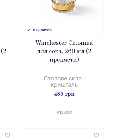
в наличии
я
Winchester Склянка
 (2
для сока, 260 мл (2
предмети)
Столове скло і
кришталь
485 грн
#120004