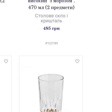
 (2
високий "з морозом",
470 мл (2 предмети)
Столове скло і
кришталь
485 грн
#120189