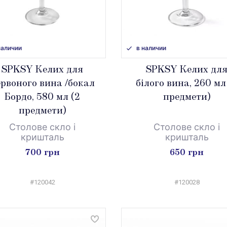
наличии
в наличии
SPKSY Келих для
SPKSY Келих дл
ервоного вина /бокал
білого вина, 260 мл
Бордо, 580 мл (2
предмети)
предмети)
Столове скло і
Столове скло і
кришталь
кришталь
700 грн
650 грн
#120042
#120028