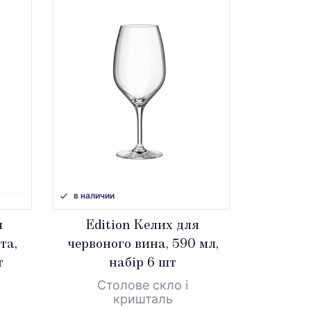
в наличии
я
Edition Келих для
та,
червоного вина, 590 мл,
т
набір 6 шт
Столове скло і
кришталь