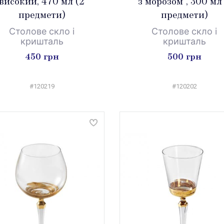
високий, 470 мл (2
"з морозом", 300 мл
предмети)
предмети)
Столове скло і
Столове скло і
кришталь
кришталь
450 грн
500 грн
#120219
#120202