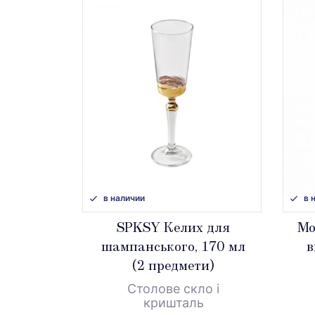
в наличии
в 
SPKSY Келих для
Mo
шампанського, 170 мл
в
(2 предмети)
Столове скло і
кришталь