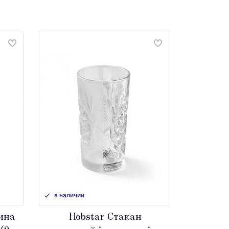
в наличии
вина
Hobstar Стакан