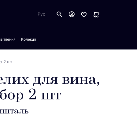
Рус
вітлення
Колекції
р 2 шт
елих для вина,
абор 2 шт
ришталь