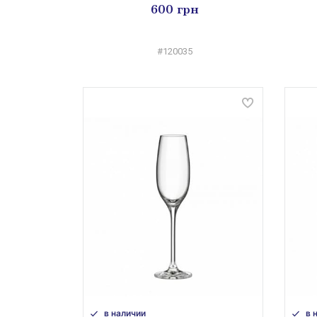
600 грн
#120035
в наличии
в 