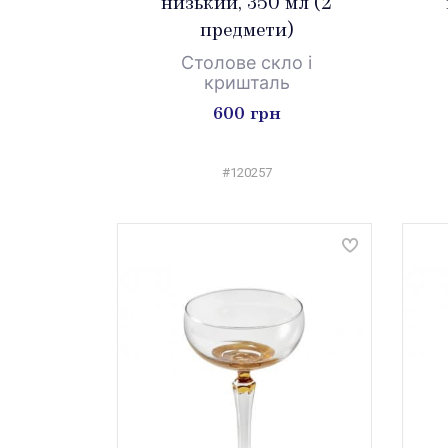
низький, 350 мл (2
предмети)
Столове скло і
кришталь
600 грн
#120257