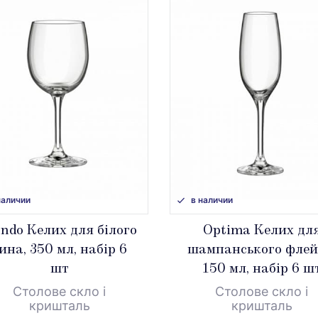
наличии
в наличии
ndo Келих для білого
Optima Келих дл
ина, 350 мл, набір 6
шампанського флей
шт
150 мл, набір 6 ш
Столове скло і
Столове скло і
кришталь
кришталь