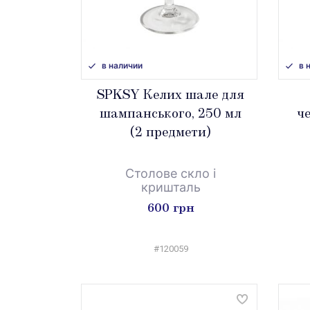
в наличии
в 
SPKSY Келих шале для
шампанського, 250 мл
ч
(2 предмети)
Столове скло і
кришталь
600 грн
#120059