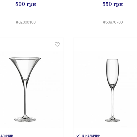
500 грн
550 грн
#62000100
#60870700
наличии
в наличии