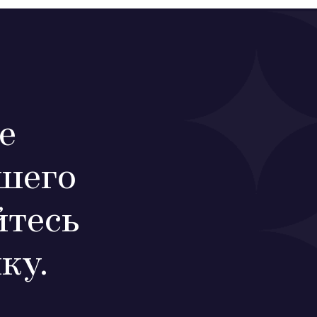
е
шего
тесь
ку.