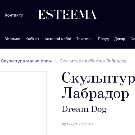
Контакти
Вітальня
Кабінет
Акцентні меблі
Текстиль
Посуд
Декор
Ос
Скульптура малих форм
Скульптура кабінетна Лабрадор
Скульптур
Лабрадор
Dream Dog
Артикул: 2075.356