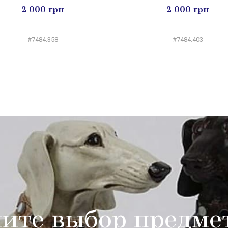
2 000 грн
2 000 грн
#7484.358
#7484.403
ите выбор предме