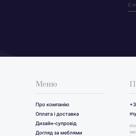
Меню
П
Про компанію
+3
my
Оплата і доставка
Дизайн-супровід
Ин
зак
Догляд за меблями