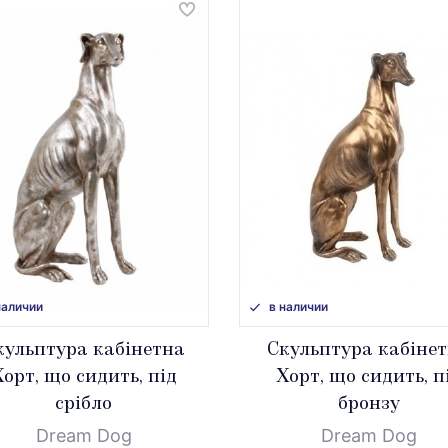
наличии
в наличии
кульптура кабінетна
Скульптура кабіне
орт, що сидить, під
Хорт, що сидить, п
срібло
бронзу
Dream Dog
Dream Dog