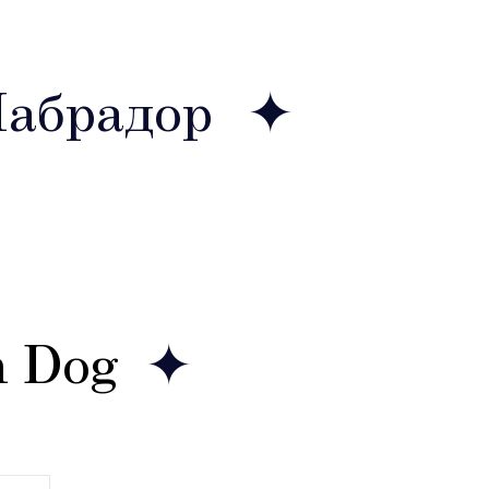
Лабрадор
 Dog