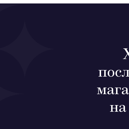
пос
мага
на