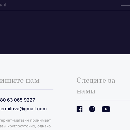
ишите нам
Следите за
нами
80 63 065 9227
ermilova@gmail.com
тернет-магазин принимает
азы круглосуточно, однако