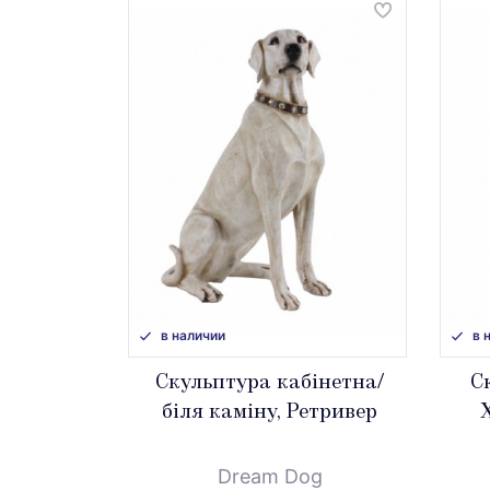
в наличии
в 
Скульптура кабінетна/
С
біля каміну, Ретривер
Х
Dream Dog