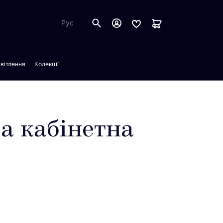
Рус
вітлення
Колекції
а кабінетна