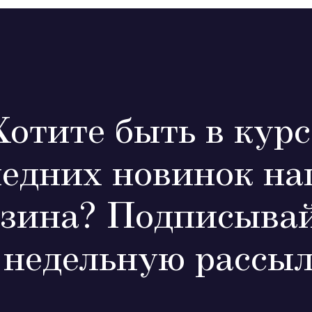
Хотите быть в курс
ледних новинок на
зина? Подписывай
 недельную рассыл