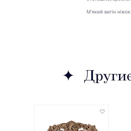
Мʼякий вигін ніжок
Други