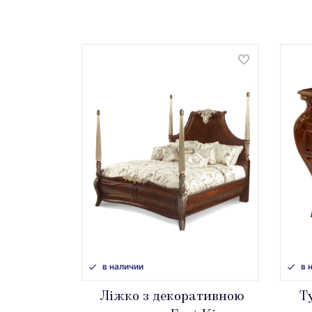
в наличии
в 
Ліжко з декоративною
Т