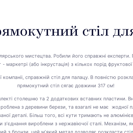
ямокутний стіл дл
слярського мистецтва. Робили його справжні експерти.
 - маркетрі (або інкрустація) з кількох порід фруктово
ї компаніі, справжній стіл для палацу. В повністю розк
прямокутний стіл сягає довжини 317 см!
плекті столешню та 2 додаткових вставних пластини. В
роблена з деревини берези, та взагалі не має жодної п
аної деталі. Більш того, всі кути тримають не алюмінієві
и зʼєднання вироблени з нержавіючої сталі. Механізм, 
ий з бронзи, цей мʼякий метал дозволяє розкласти стіл