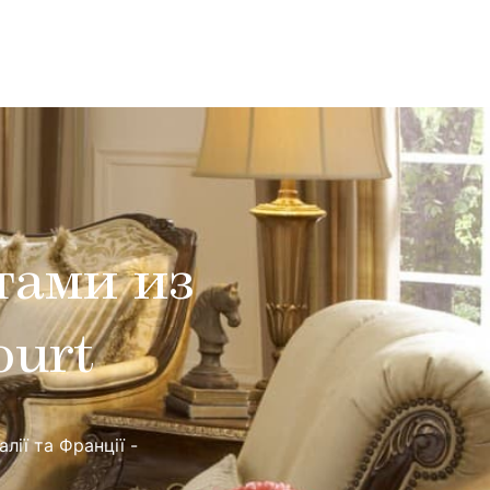
тами из
ourt
лії та Франції -