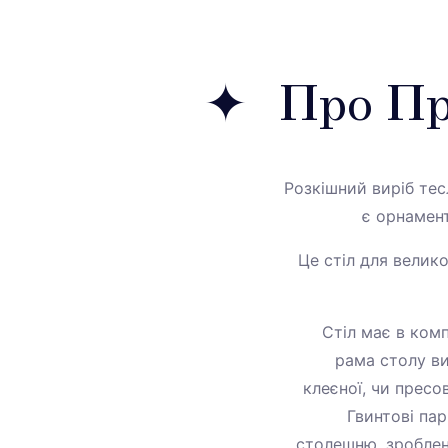
Про Пр
Розкішний виріб те
є орнамент
Це стіл для велико
Стіл має в ком
рама столу ви
клеєної, чи пресов
Гвинтові пар
столешню, зроблен