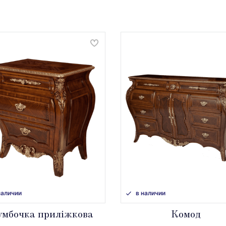
наличии
в наличии
умбочка приліжкова
Комод