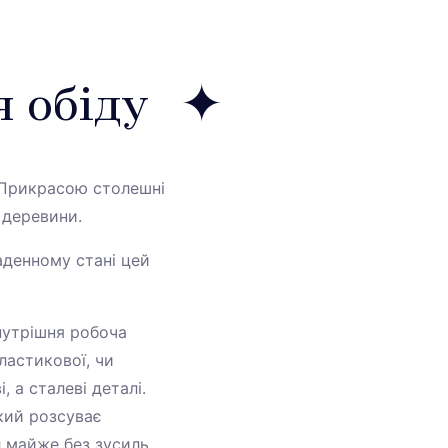
я обіду
 Прикрасою столешні
ї деревини.
ладенному стані цей
нутрішня робоча
ластикової, чи
, а сталеві деталі.
який розсуває
 майже без зусиль.