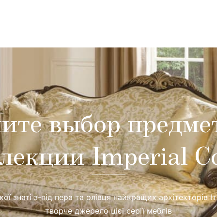
ите выбор предме
лекции Imperial C
ої знаті з-під пера та олівця найкращих архітекторів Іта
творче джерело цієї серії меблів