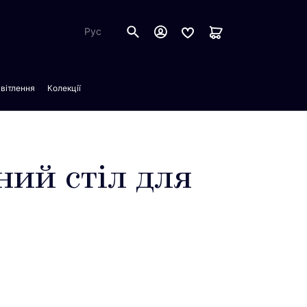
Рус
вітлення
Колекції
ий стіл для