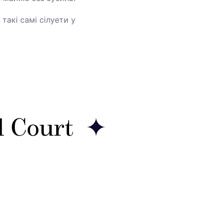
такі самі сілуети у
l Court