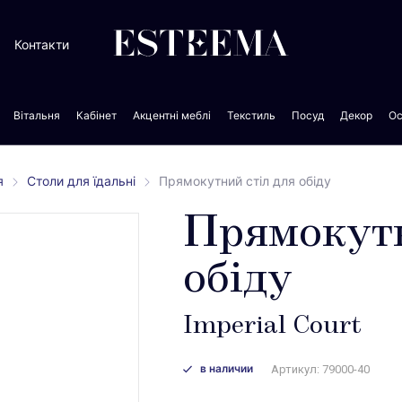
Контакти
Вітальня
Кабінет
Акцентні меблі
Текстиль
Посуд
Декор
Ос
я
Столи для їдальні
Прямокутний стіл для обіду
Прямокутн
обіду
Imperial Court
в наличии
Артикул: 79000-40