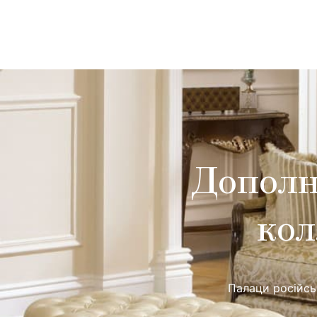
Дополн
кол
Палаци російськ