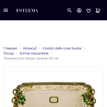
Главная
Колекції
il posto delle cose buone
Посуд
Елітна порцеляна
Прямокутне блюдо зелене 49 см