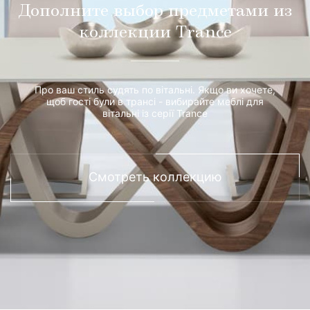
Дополните выбор предметами из
коллекции Trance
Про ваш стиль судять по вітальні. Якщо ви хочете,
щоб гості були в трансі - вибирайте меблі для
вітальні із серії Trance
Смотреть коллекцию