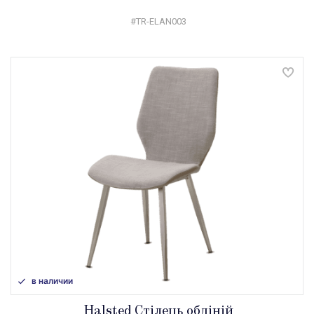
#TR-ELAN003
в наличии
Halsted Стілець обдіній