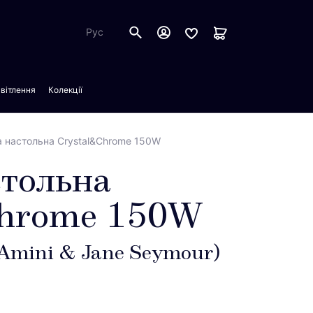
Рус
вітлення
Колекції
 настольна Crystal&Chrome 150W
тольна
Chrome 150W
Amini & Jane Seymour)