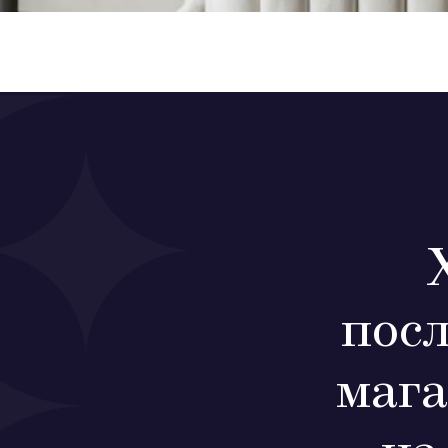
пос
мага