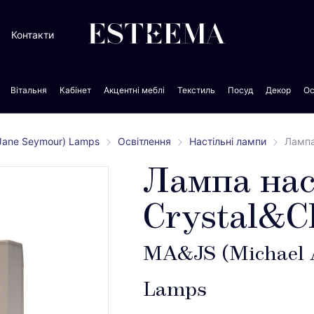
Контакти
Вітальня
Кабінет
Акцентні меблі
Текстиль
Посуд
Декор
Ос
 Jane Seymour) Lamps
Освітлення
Настільні лампи
Лампа
Лампа нас
Crystal&
MA&JS (Michael 
Lamps