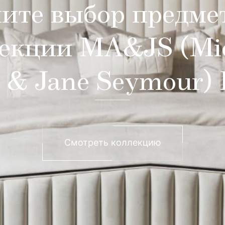
ите выбор предме
екции MA&JS (Mi
 & Jane Seymour)
Смотреть коллекцию