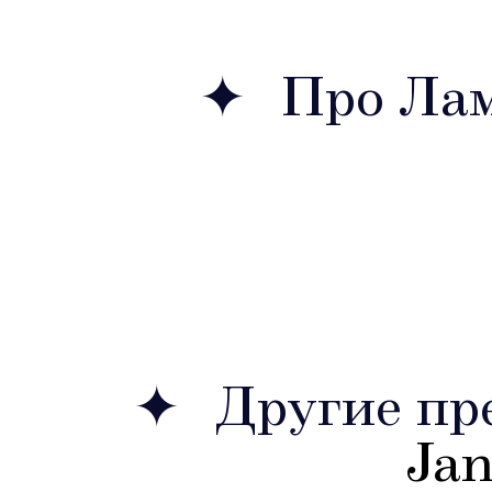
Про Лам
Другие пр
Ja