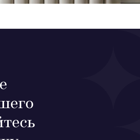
е
шего
тесь