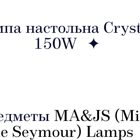
па настольна Crys
150W
едметы
MA&JS (Mic
ne Seymour) Lamps