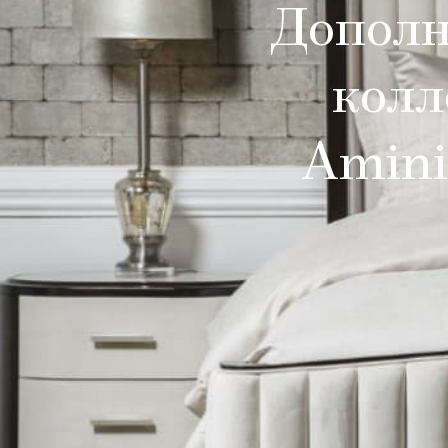
Дополн
колл
Amini