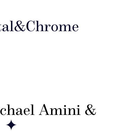
tal&Chrome
hael Amini &