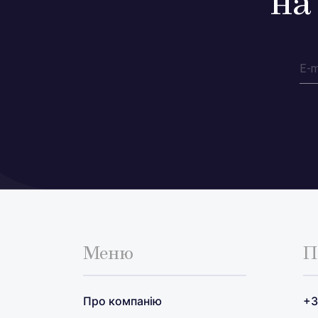
на
Меню
П
Про компанію
+3