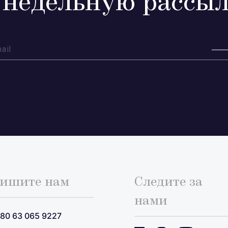
 недельную рассыл
ишите нам
Следите за
нами
80 63 065 9227