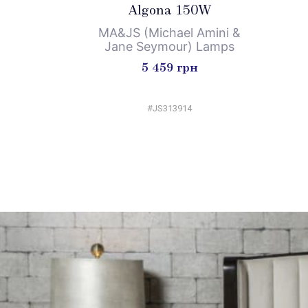
Algona 150W
MA&JS (Michael Amini &
Jane Seymour) Lamps
5 459 грн
#JS313914