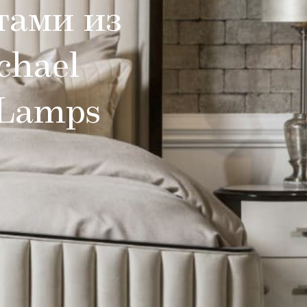
тами из
chael
 Lamps