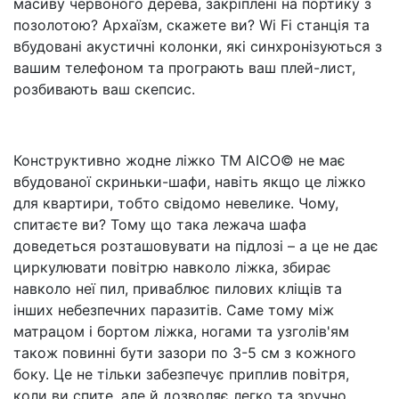
масиву червоного дерева, закріплені на портику з
позолотою? Архаїзм, скажете ви? Wi Fi станція та
вбудовані акустичні колонки, які синхронізуються з
вашим телефоном та програють ваш плей-лист,
розбивають ваш скепсис.
Конструктивно жодне ліжко ТМ AICO© не має
вбудованої скриньки-шафи, навіть якщо це ліжко
для квартири, тобто свідомо невелике. Чому,
спитаєте ви? Тому що така лежача шафа
доведеться розташовувати на підлозі – а це не дає
циркулювати повітрю навколо ліжка, збирає
навколо неї пил, приваблює пилових кліщів та
інших небезпечних паразитів. Саме тому між
матрацом і бортом ліжка, ногами та узголів'ям
також повинні бути зазори по 3-5 см з кожного
боку. Це не тільки забезпечує приплив повітря,
коли ви спите, але й дозволяє легко та зручно