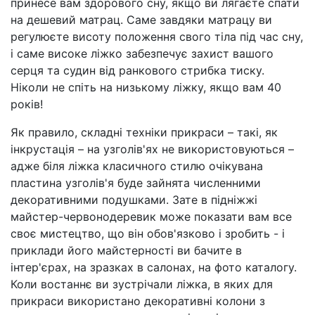
принесе вам здорового сну, якщо ви лягаєте спати
на дешевий матрац. Саме завдяки матрацу ви
регулюєте висоту положення свого тіла під час сну,
і саме високе ліжко забезпечує захист вашого
серця та судин від ранкового стрибка тиску.
Ніколи не спіть на низькому ліжку, якщо вам 40
років!
Як правило, складні техніки прикраси – такі, як
інкрустація – на узголів'ях не використовуються –
адже біля ліжка класичного стилю очікувана
пластина узголів'я буде зайнята численними
декоративними подушками. Зате в підніжжі
майстер-червонодеревик може показати вам все
своє мистецтво, що він обов'язково і зробить - і
приклади його майстерності ви бачите в
інтер'єрах, на зразках в салонах, на фото каталогу.
Коли востаннє ви зустрічали ліжка, в яких для
прикраси використано декоративні колони з