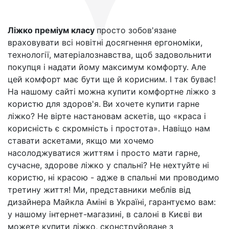
Ліжко преміум класу
просто зобов'язане
враховувати всі новітні досягнення ергономіки,
технології, матеріалознавства, щоб задовольнити
покупця і надати йому максимум комфорту. Але
цей комфорт має бути ще й корисним. І так буває!
На нашому сайті можна купити комфортне ліжко з
користю для здоров'я.
Ви хочете купити гарне
ліжко? Не вірте настановам аскетів, що «краса і
корисність є скромність і простота». Навіщо нам
ставати аскетами, якщо ми хочемо
насолоджуватися життям і просто мати гарне,
сучасне, здорове ліжко у спальні? Не нехтуйте ні
користю, ні красою - адже в спальні ми проводимо
третину життя! Ми, представники меблів від
дизайнера Майкла Аміні в Україні, гарантуємо вам:
у нашому інтернет-магазині, в салоні в Києві ви
можете купити ліжко, сконструйоване з