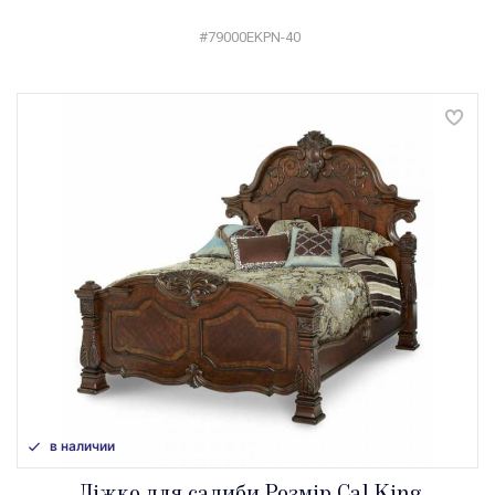
#79000EKPN-40
в наличии
Ліжко для садиби Розмір Cal King