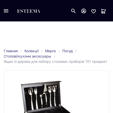
Главная
Колекції
Mepra
Посуд
Столові/кухонні аксесуары
Ящик із дерева для набору столових приборів 151 предмет