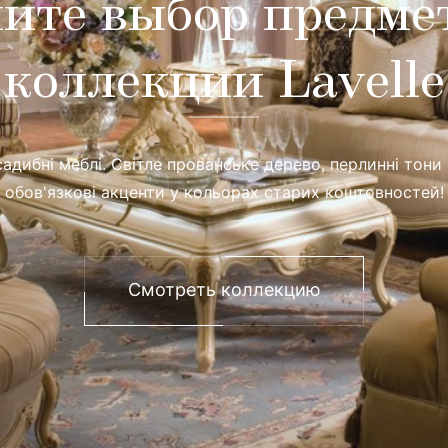
ите выбор предме
коллекции Lavelle
адибні меблі. Світле прованське дерево, перлинні тони
обов'язкові акценти у кольорах старих коштовностей!
Смотреть коллекцию