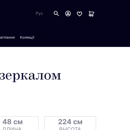
Рус
вітлення
Колекції
дзеркалом
48 см
224 см
ДЛИНА
ВЫСОТА