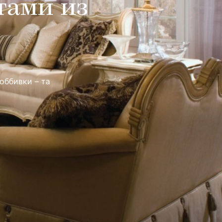
тами из
 оббивки – та