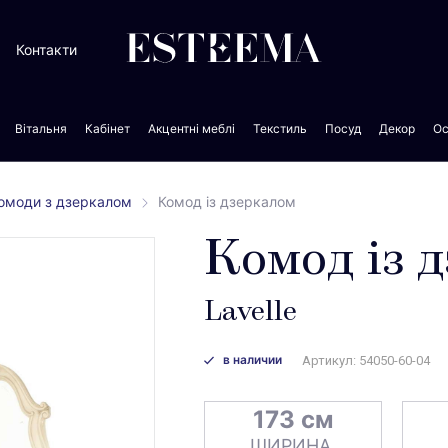
Контакти
Вітальня
Кабінет
Акцентні меблі
Текстиль
Посуд
Декор
Ос
омоди з дзеркалом
Комод із дзеркалом
Комод із 
Lavelle
в наличии
Артикул: 54050-60-04
173 см
ШИРИНА