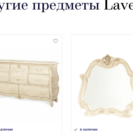
гие предметы
Lave
наличии
в наличии