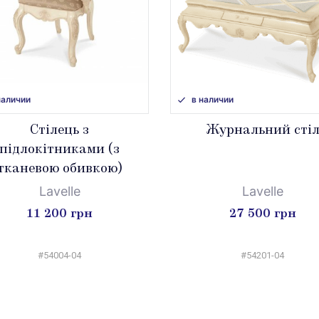
наличии
в наличии
Стілець з
Журнальний сті
підлокітниками (з
тканевою обивкою)
Lavelle
Lavelle
11 200 грн
27 500 грн
#54004-04
#54201-04