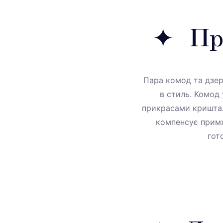
Пр
Пара комод та дзерк
в стиль. Комод 
прикрасами криштал
компенсує примх
гот