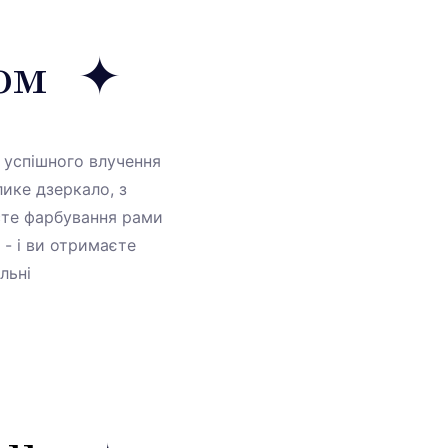
лом
а успішного влучення
лике дзеркало, з
сте фарбування рами
- і ви отримаєте
льні