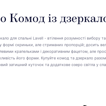
о Комод із дзерка
ало для спальні Lavell - втілення розумності вибору т
у формі скриньки, але стриманих пропорцій; досить ве
евими крапельками і декоративним фацетом, але про
ливість його форми. Купуйте комод та дзеркало разом 
овий затишний куточок та додаткове озеро світла у спа