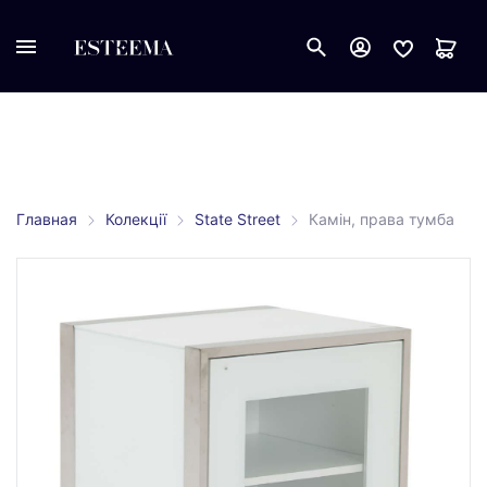
Главная
Колекції
State Street
Камін, права тумба