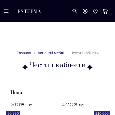
Главная
Акцентні меблі
Чести і кабінети
Чести і кабінети
Цена
От
грн
До
грн
80 850
110 000