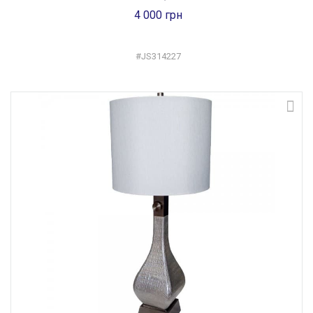
4 000 грн
#JS314227