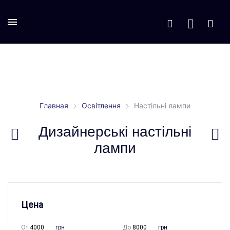
Главная
Освітлення
Настільні лампи
Дизайнерські настільні
лампи
Цена
От
грн
До
грн