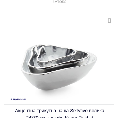
#MT0632
в наличии
Акцентна трикутна чаша Sixtyfive велика
24*30 см, дизайн Karim Rashid